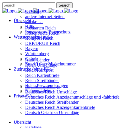
Kataloge
andere Internet-Seiten
Übersicht
Danke …
Hilfe
Postkarten Reich
Impressum / Datenschutz
Kartenbriefe Reich
Wertstempelzudrucke
Rohrpost Reich
DRP/DRUB Reich
Bayern
Württemberg
Galerie
Altdt. Länder
Zugriff über Michelnummer
Reich Umschläge
Zudrucke (ohne PK)
Reich Rohrpost
Reich Kartenbriefe
Reich Streifbänder
Reich Postanweisungen
Bayern Umschläge
Nebengebiete
Deutsches Reich Umschläge
Privat-GA
Deutsches Reich Anzeigenumschläge und -faltbriefe
Deutsches Reich Streifbänder
Deutsches Reich Anzeigenkartenbriefe
Deutsch Ostafrika Umschläge
Übersicht
Kataloge