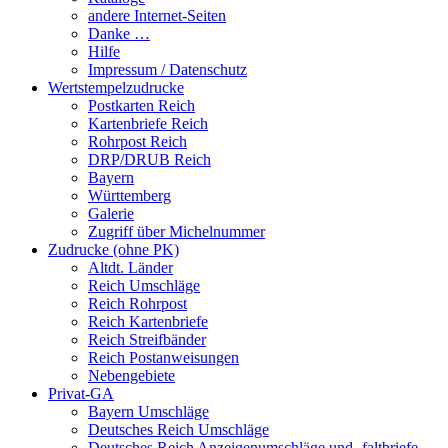
andere Internet-Seiten
Danke …
Hilfe
Impressum / Datenschutz
Wertstempelzudrucke
Postkarten Reich
Kartenbriefe Reich
Rohrpost Reich
DRP/DRUB Reich
Bayern
Württemberg
Galerie
Zugriff über Michelnummer
Zudrucke (ohne PK)
Altdt. Länder
Reich Umschläge
Reich Rohrpost
Reich Kartenbriefe
Reich Streifbänder
Reich Postanweisungen
Nebengebiete
Privat-GA
Bayern Umschläge
Deutsches Reich Umschläge
Deutsches Reich Anzeigenumschläge und -faltbriefe