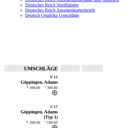
Deutsches Reich Streifbänder
Deutsches Reich Anzeigenkartenbriefe
Deutsch Ostafrika Umschläge
UMSCHLÄGE
Württemberg
U 12
Göppingen, Adams
* 360,00 ° 300,00
⊕
U 17
Göppingen, Adams
(Typ 1)
* 200,00 ° 100,00
⊕