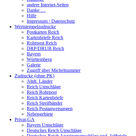
andere Internet-Seiten
Danke …
Hilfe
Impressum / Datenschutz
Wertstempelzudrucke
Postkarten Reich
Kartenbriefe Reich
Rohrpost Reich
DRP/DRUB Reich
Bayern
Württemberg
Galerie
Zugriff über Michelnummer
Zudrucke (ohne PK)
Altdt. Länder
Reich Umschläge
Reich Rohrpost
Reich Kartenbriefe
Reich Streifbänder
Reich Postanweisungen
Nebengebiete
Privat-GA
Bayern Umschläge
Deutsches Reich Umschläge
Deutsches Reich Anzeigenumschläge und -faltbriefe