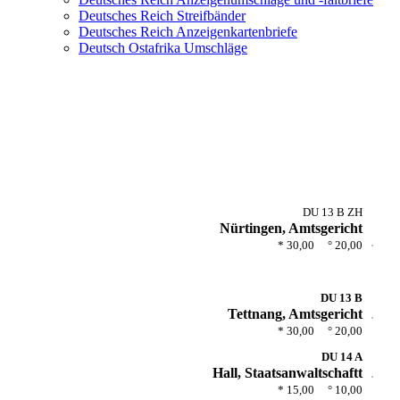
Deutsches Reich Streifbänder
Deutsches Reich Anzeigenkartenbriefe
Deutsch Ostafrika Umschläge
DU 13 B ZH
Württemberg DU 13 B – DU 14
Nürtingen, Amtsgericht
* 30,00 ° 20,00
DU 13 B
Tettnang, Amtsgericht
* 30,00 ° 20,00
DU 14 A
Hall, Staatsanwaltschaftt
* 15,00 ° 10,00