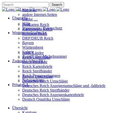
Kataloge
andere Internet-Seiten
Übersicht
Danke …
Hilfe
Postkarten Reich
Impressum / Datenschutz
Kartenbriefe Reich
Wertstempelzudrucke
Rohrpost Reich
DRP/DRUB Reich
Bayern
Württemberg
Galerie
Altdt. Länder
Zugriff über Michelnummer
Reich Umschläge
Zudrucke (ohne PK)
Reich Rohrpost
Reich Kartenbriefe
Reich Streifbänder
Reich Postanweisungen
Bayern Umschläge
Nebengebiete
Deutsches Reich Umschläge
Privat-GA
Deutsches Reich Anzeigenumschläge und -faltbriefe
Deutsches Reich Streifbänder
Deutsches Reich Anzeigenkartenbriefe
Deutsch Ostafrika Umschläge
Übersicht
Kataloge