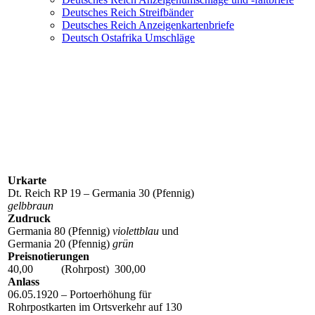
Deutsches Reich Streifbänder
Deutsches Reich Anzeigenkartenbriefe
Deutsch Ostafrika Umschläge
RP 19 Z 6 (RPZP 7)
Urkarte
Dt. Reich RP 19 – Germania 30 (Pfennig)
gelbbraun
Zudruck
Germania 80 (Pfennig)
violettblau
und
Germania 20 (Pfennig)
grün
Preisnotierungen
40,00 (Rohrpost) 300,00
Anlass
06.05.1920 – Portoerhöhung für
Rohrpostkarten im Ortsverkehr auf 130