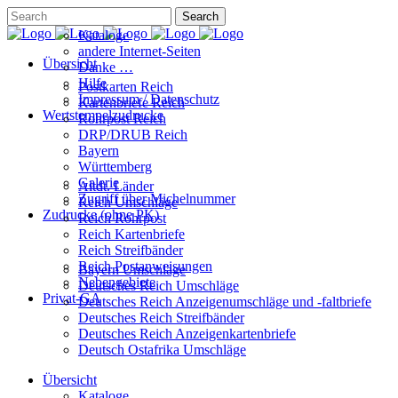
Kataloge
andere Internet-Seiten
Übersicht
Danke …
Hilfe
Postkarten Reich
Impressum / Datenschutz
Kartenbriefe Reich
Wertstempelzudrucke
Rohrpost Reich
DRP/DRUB Reich
Bayern
Württemberg
Galerie
Altdt. Länder
Zugriff über Michelnummer
Reich Umschläge
Zudrucke (ohne PK)
Reich Rohrpost
Reich Kartenbriefe
Reich Streifbänder
Reich Postanweisungen
Bayern Umschläge
Nebengebiete
Deutsches Reich Umschläge
Privat-GA
Deutsches Reich Anzeigenumschläge und -faltbriefe
Deutsches Reich Streifbänder
Deutsches Reich Anzeigenkartenbriefe
Deutsch Ostafrika Umschläge
Übersicht
Kataloge