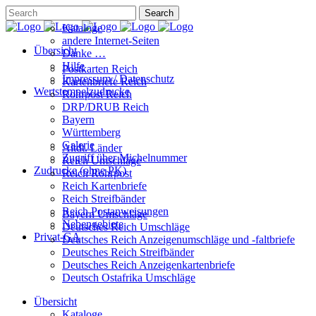
Kataloge
andere Internet-Seiten
Übersicht
Danke …
Hilfe
Postkarten Reich
Impressum / Datenschutz
Kartenbriefe Reich
Wertstempelzudrucke
Rohrpost Reich
DRP/DRUB Reich
Bayern
Württemberg
Galerie
Altdt. Länder
Zugriff über Michelnummer
Reich Umschläge
Zudrucke (ohne PK)
Reich Rohrpost
Reich Kartenbriefe
Reich Streifbänder
Reich Postanweisungen
Bayern Umschläge
Nebengebiete
Deutsches Reich Umschläge
Privat-GA
Deutsches Reich Anzeigenumschläge und -faltbriefe
Deutsches Reich Streifbänder
Deutsches Reich Anzeigenkartenbriefe
Deutsch Ostafrika Umschläge
Übersicht
Kataloge