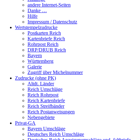
andere Internet-Seiten
Danke …
Hilfe
Impressum / Datenschutz
Wertstempelzudrucke
Postkarten Reich
Kartenbriefe Reich
Rohrpost Reich
DRP/DRUB Reich
Bayern
Württemberg
Galerie
Zugriff über Michelnummer
Zudrucke (ohne PK)
Altdt. Länder
Reich Umschläge
Reich Rohrpost
Reich Kartenbriefe
Reich Streifbänder
Reich Postanweisungen
Nebengebiete
Privat-GA
Bayern Umschläge
Deutsches Reich Umschläge
Deutsches Reich Anzeigenumschläge und -faltbriefe