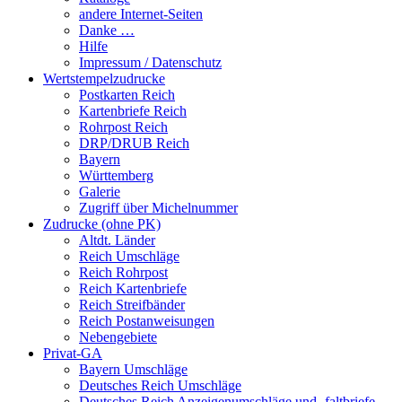
andere Internet-Seiten
Danke …
Hilfe
Impressum / Datenschutz
Wertstempelzudrucke
Postkarten Reich
Kartenbriefe Reich
Rohrpost Reich
DRP/DRUB Reich
Bayern
Württemberg
Galerie
Zugriff über Michelnummer
Zudrucke (ohne PK)
Altdt. Länder
Reich Umschläge
Reich Rohrpost
Reich Kartenbriefe
Reich Streifbänder
Reich Postanweisungen
Nebengebiete
Privat-GA
Bayern Umschläge
Deutsches Reich Umschläge
Deutsches Reich Anzeigenumschläge und -faltbriefe