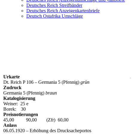
Deutsches Reich Streifbänder
Deutsches Reich Anzeigenkartenbriefe
Deutsch Ostafrika Umschläge
P 106 Z 2 (PZP 14)
Urkarte
Dt. Reich P 106 – Germania 5 (Pfennig)
grün
Zudruck
Germania 5 (Pfennig)
braun
Katalogisierung
Weiner: 25 e
Borek: 30
Preisnotierungen
45,00 90,00 (Zfr) 60,00
Anlass
06.05.1920 – Erhöhung des Drucksacheportos