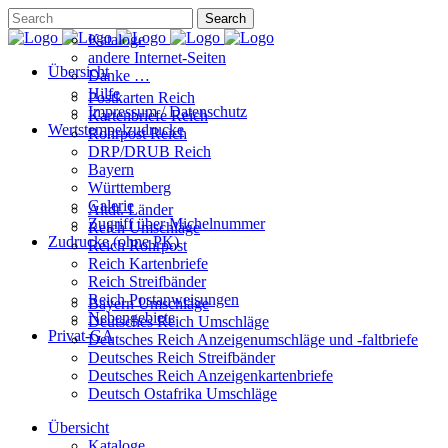
Kataloge
andere Internet-Seiten
Übersicht
Danke …
Hilfe
Postkarten Reich
Impressum / Datenschutz
Kartenbriefe Reich
Wertstempelzudrucke
Rohrpost Reich
DRP/DRUB Reich
Bayern
Württemberg
Galerie
Altdt. Länder
Zugriff über Michelnummer
Reich Umschläge
Zudrucke (ohne PK)
Reich Rohrpost
Reich Kartenbriefe
Reich Streifbänder
Reich Postanweisungen
Bayern Umschläge
Nebengebiete
Deutsches Reich Umschläge
Privat-GA
Deutsches Reich Anzeigenumschläge und -faltbriefe
Deutsches Reich Streifbänder
Deutsches Reich Anzeigenkartenbriefe
Deutsch Ostafrika Umschläge
Übersicht
Kataloge