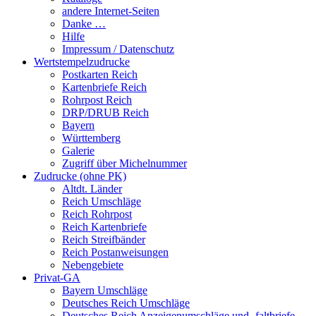
andere Internet-Seiten
Danke …
Hilfe
Impressum / Datenschutz
Wertstempelzudrucke
Postkarten Reich
Kartenbriefe Reich
Rohrpost Reich
DRP/DRUB Reich
Bayern
Württemberg
Galerie
Zugriff über Michelnummer
Zudrucke (ohne PK)
Altdt. Länder
Reich Umschläge
Reich Rohrpost
Reich Kartenbriefe
Reich Streifbänder
Reich Postanweisungen
Nebengebiete
Privat-GA
Bayern Umschläge
Deutsches Reich Umschläge
Deutsches Reich Anzeigenumschläge und -faltbriefe