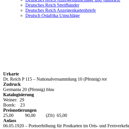
Deutsches Reich Streifbänder
Deutsches Reich Anzeigenkartenbriefe
Deutsch Ostafrika Umschläge
P 115 Z 2 (PZP 33)
Urkarte
Dt. Reich P 115 – Nationalversammlung 10 (Pfennig)
rot
Zudruck
Germania 20 (Pfennig)
blau
Katalogisierung
Weiner: 29
Borek: 23
Preisnotierungen
25,00 90,00 (Zfr) 65,00
Anlass
06.05.1920 – Portoerhöhung für Postkarten im Orts- und Fernverkehr