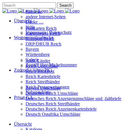
Kataloge
andere Internet-Seiten
Übersicht
Danke …
Hilfe
Postkarten Reich
Impressum / Datenschutz
Kartenbriefe Reich
Wertstempelzudrucke
Rohrpost Reich
DRP/DRUB Reich
Bayern
Württemberg
Galerie
Altdt. Länder
Zugriff über Michelnummer
Reich Umschläge
Zudrucke (ohne PK)
Reich Rohrpost
Reich Kartenbriefe
Reich Streifbänder
Reich Postanweisungen
Bayern Umschläge
Nebengebiete
Deutsches Reich Umschläge
Privat-GA
Deutsches Reich Anzeigenumschläge und -faltbriefe
Deutsches Reich Streifbänder
Deutsches Reich Anzeigenkartenbriefe
Deutsch Ostafrika Umschläge
Übersicht
Kataloge