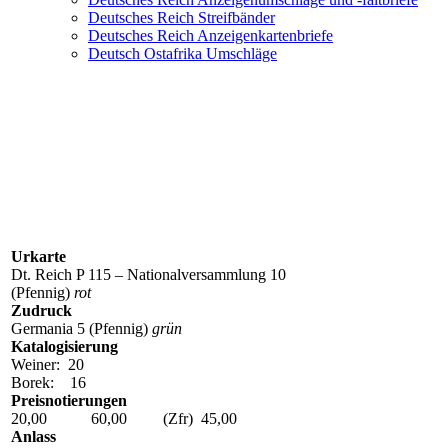
Deutsches Reich Streifbänder
Deutsches Reich Anzeigenkartenbriefe
Deutsch Ostafrika Umschläge
P 115 Z 1 (PZP 32)
Urkarte
Dt. Reich P 115 – Nationalversammlung 10
(Pfennig)
rot
Zudruck
Germania 5 (Pfennig)
grün
Katalogisierung
Weiner: 20
Borek: 16
Preisnotierungen
20,00 60,00 (Zfr) 45,00
Anlass