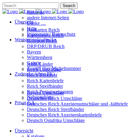
Kataloge
andere Internet-Seiten
Übersicht
Danke …
Hilfe
Postkarten Reich
Impressum / Datenschutz
Kartenbriefe Reich
Wertstempelzudrucke
Rohrpost Reich
DRP/DRUB Reich
Bayern
Württemberg
Galerie
Altdt. Länder
Zugriff über Michelnummer
Reich Umschläge
Zudrucke (ohne PK)
Reich Rohrpost
Reich Kartenbriefe
Reich Streifbänder
Reich Postanweisungen
Bayern Umschläge
Nebengebiete
Deutsches Reich Umschläge
Privat-GA
Deutsches Reich Anzeigenumschläge und -faltbriefe
Deutsches Reich Streifbänder
Deutsches Reich Anzeigenkartenbriefe
Deutsch Ostafrika Umschläge
Übersicht
Kataloge