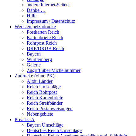
andere Internet-Seiten
Danke …
Hilfe
Impressum / Datenschutz
Wertstempelzudrucke
Postkarten Reich
Kartenbriefe Reich
Rohrpost Reich
DRP/DRUB Reich
Bayern
Württemberg
Galerie
Zugriff über Michelnummer
Zudrucke (ohne PK)
Altdt. Länder
Reich Umschläge
Reich Rohrpost
Reich Kartenbriefe
Reich Streifbänder
Reich Postanweisungen
Nebengebiete
Privat-GA
Bayern Umschläge
Deutsches Reich Umschläge
Deutsches Reich Anzeigenumschläge und -faltbriefe