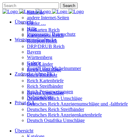
Kataloge
andere Internet-Seiten
Übersicht
Danke …
Hilfe
Postkarten Reich
Impressum / Datenschutz
Kartenbriefe Reich
Wertstempelzudrucke
Rohrpost Reich
DRP/DRUB Reich
Bayern
Württemberg
Galerie
Altdt. Länder
Zugriff über Michelnummer
Reich Umschläge
Zudrucke (ohne PK)
Reich Rohrpost
Reich Kartenbriefe
Reich Streifbänder
Reich Postanweisungen
Bayern Umschläge
Nebengebiete
Deutsches Reich Umschläge
Privat-GA
Deutsches Reich Anzeigenumschläge und -faltbriefe
Deutsches Reich Streifbänder
Deutsches Reich Anzeigenkartenbriefe
Deutsch Ostafrika Umschläge
Übersicht
Kataloge