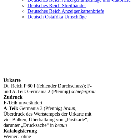
Deutsches Reich Streifbänder
Deutsches Reich Anzeigenkartenbriefe
Deutsch Ostafrika Umschläge
P 60I Z 6 (PZD 8)
Urkarte
Dt. Reich P 60 I (fehlender Durchschuss); F-
und A-Teil: Germania 2 (Pfennig)
schiefergrau
Zudruck
F-Teil:
unverändert
A-Teil:
Germania 3 (Pfennig)
braun
,
Überdruck des Wertstempels der Urkarte mit
vier Balken, Überbalkung von „Postkarte“,
darunter „Drucksache“ in
braun
Katalogisierung
Weiner: ohne