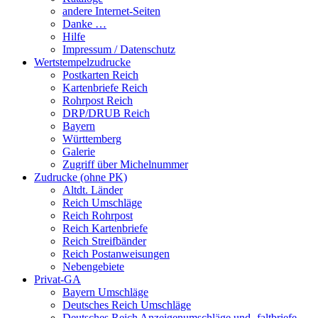
andere Internet-Seiten
Danke …
Hilfe
Impressum / Datenschutz
Wertstempelzudrucke
Postkarten Reich
Kartenbriefe Reich
Rohrpost Reich
DRP/DRUB Reich
Bayern
Württemberg
Galerie
Zugriff über Michelnummer
Zudrucke (ohne PK)
Altdt. Länder
Reich Umschläge
Reich Rohrpost
Reich Kartenbriefe
Reich Streifbänder
Reich Postanweisungen
Nebengebiete
Privat-GA
Bayern Umschläge
Deutsches Reich Umschläge
Deutsches Reich Anzeigenumschläge und -faltbriefe