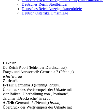
Deutsches Reich Streifbänder
Deutsches Reich Anzeigenkartenbriefe
Deutsch Ostafrika Umschläge
P 60I Z 4 (ohne)
Urkarte
Dt. Reich P 60 I (fehlender Durchschuss);
Frage- und Antwortteil: Germania 2 (Pfennig)
schiefergrau
Zudruck
F-Teil:
Germania 3 (Pfennig)
braun
,
Überdruck des Wertstempels der Urkarte mit
vier Balken, Überbalkung von „Postkarte“,
darunter „Drucksache“ in
braun
A-Teil:
Germania 3 (Pfennig)
braun
,
Überdruck des Wertstempels der Urkarte mit