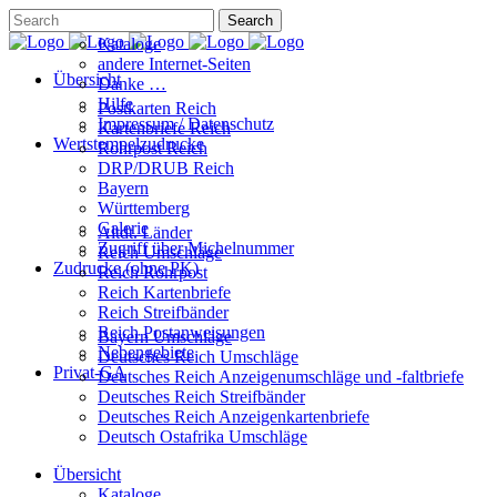
Kataloge
andere Internet-Seiten
Übersicht
Danke …
Hilfe
Postkarten Reich
Impressum / Datenschutz
Kartenbriefe Reich
Wertstempelzudrucke
Rohrpost Reich
DRP/DRUB Reich
Bayern
Württemberg
Galerie
Altdt. Länder
Zugriff über Michelnummer
Reich Umschläge
Zudrucke (ohne PK)
Reich Rohrpost
Reich Kartenbriefe
Reich Streifbänder
Reich Postanweisungen
Bayern Umschläge
Nebengebiete
Deutsches Reich Umschläge
Privat-GA
Deutsches Reich Anzeigenumschläge und -faltbriefe
Deutsches Reich Streifbänder
Deutsches Reich Anzeigenkartenbriefe
Deutsch Ostafrika Umschläge
Übersicht
Kataloge