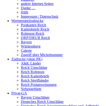
andere Internet-Seiten
Danke …
Hilfe
Impressum / Datenschutz
Wertstempelzudrucke
Postkarten Reich
Kartenbriefe Reich
Rohrpost Reich
DRP/DRUB Reich
Bayern
Württemberg
Galerie
Zugriff über Michelnummer
Zudrucke (ohne PK)
Altdt. Länder
Reich Umschläge
Reich Rohrpost
Reich Kartenbriefe
Reich Streifbänder
Reich Postanweisungen
Nebengebiete
Privat-GA
Bayern Umschläge
Deutsches Reich Umschläge
Deutsches Reich Anzeigenumschläge und -faltbriefe