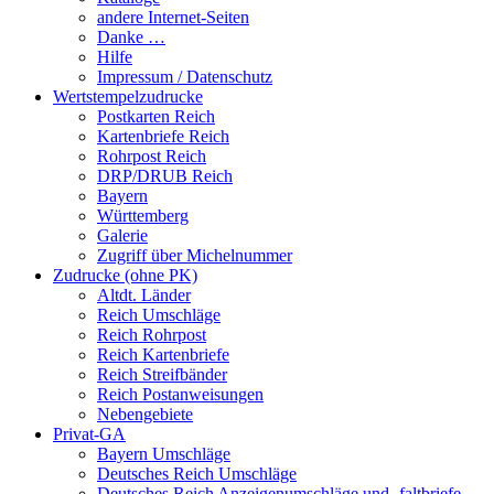
andere Internet-Seiten
Danke …
Hilfe
Impressum / Datenschutz
Wertstempelzudrucke
Postkarten Reich
Kartenbriefe Reich
Rohrpost Reich
DRP/DRUB Reich
Bayern
Württemberg
Galerie
Zugriff über Michelnummer
Zudrucke (ohne PK)
Altdt. Länder
Reich Umschläge
Reich Rohrpost
Reich Kartenbriefe
Reich Streifbänder
Reich Postanweisungen
Nebengebiete
Privat-GA
Bayern Umschläge
Deutsches Reich Umschläge
Deutsches Reich Anzeigenumschläge und -faltbriefe