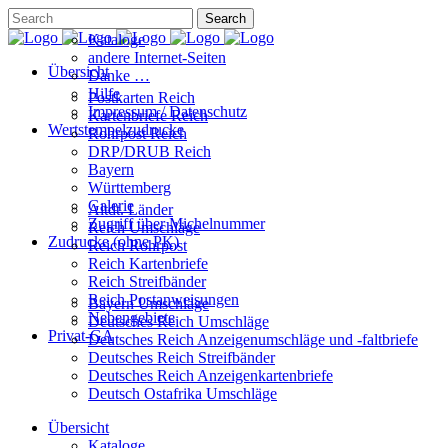
Kataloge
andere Internet-Seiten
Übersicht
Danke …
Hilfe
Postkarten Reich
Impressum / Datenschutz
Kartenbriefe Reich
Wertstempelzudrucke
Rohrpost Reich
DRP/DRUB Reich
Bayern
Württemberg
Galerie
Altdt. Länder
Zugriff über Michelnummer
Reich Umschläge
Zudrucke (ohne PK)
Reich Rohrpost
Reich Kartenbriefe
Reich Streifbänder
Reich Postanweisungen
Bayern Umschläge
Nebengebiete
Deutsches Reich Umschläge
Privat-GA
Deutsches Reich Anzeigenumschläge und -faltbriefe
Deutsches Reich Streifbänder
Deutsches Reich Anzeigenkartenbriefe
Deutsch Ostafrika Umschläge
Übersicht
Kataloge