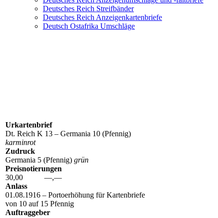
Deutsches Reich Streifbänder
Deutsches Reich Anzeigenkartenbriefe
Deutsch Ostafrika Umschläge
K 13 Z 1 (KZP 1III)
Urkartenbrief
Dt. Reich K 13 – Germania 10 (Pfennig)
karminrot
Zudruck
Germania 5 (Pfennig)
grün
Preisnotierungen
30,00 —,—
Anlass
01.08.1916 – Portoerhöhung für Kartenbriefe
von 10 auf 15 Pfennig
Auftraggeber