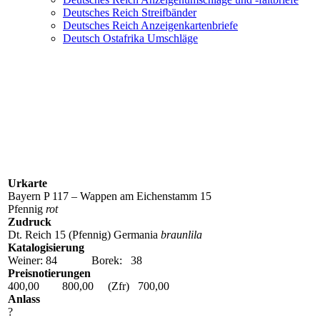
Deutsches Reich Streifbänder
Deutsches Reich Anzeigenkartenbriefe
Deutsch Ostafrika Umschläge
P 117 Z 1 (D.Reich PZP 35)
Urkarte
Bayern P 117 – Wappen am Eichenstamm 15
Pfennig
rot
Zudruck
Dt. Reich 15 (Pfennig) Germania
braunlila
Katalogisierung
Weiner: 84 Borek: 38
Preisnotierungen
400,00 800,00 (Zfr) 700,00
Anlass
?