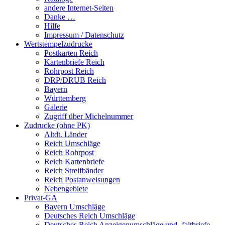
andere Internet-Seiten
Danke …
Hilfe
Impressum / Datenschutz
Wertstempelzudrucke
Postkarten Reich
Kartenbriefe Reich
Rohrpost Reich
DRP/DRUB Reich
Bayern
Württemberg
Galerie
Zugriff über Michelnummer
Zudrucke (ohne PK)
Altdt. Länder
Reich Umschläge
Reich Rohrpost
Reich Kartenbriefe
Reich Streifbänder
Reich Postanweisungen
Nebengebiete
Privat-GA
Bayern Umschläge
Deutsches Reich Umschläge
Deutsches Reich Anzeigenumschläge und -faltbriefe