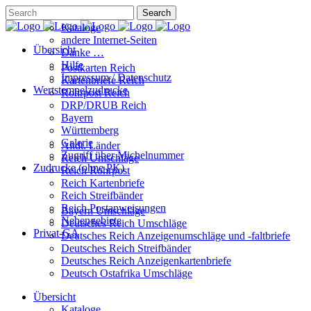
Kataloge
andere Internet-Seiten
Übersicht
Danke …
Hilfe
Postkarten Reich
Impressum / Datenschutz
Kartenbriefe Reich
Wertstempelzudrucke
Rohrpost Reich
DRP/DRUB Reich
Bayern
Württemberg
Galerie
Altdt. Länder
Zugriff über Michelnummer
Reich Umschläge
Zudrucke (ohne PK)
Reich Rohrpost
Reich Kartenbriefe
Reich Streifbänder
Reich Postanweisungen
Bayern Umschläge
Nebengebiete
Deutsches Reich Umschläge
Privat-GA
Deutsches Reich Anzeigenumschläge und -faltbriefe
Deutsches Reich Streifbänder
Deutsches Reich Anzeigenkartenbriefe
Deutsch Ostafrika Umschläge
Übersicht
Kataloge